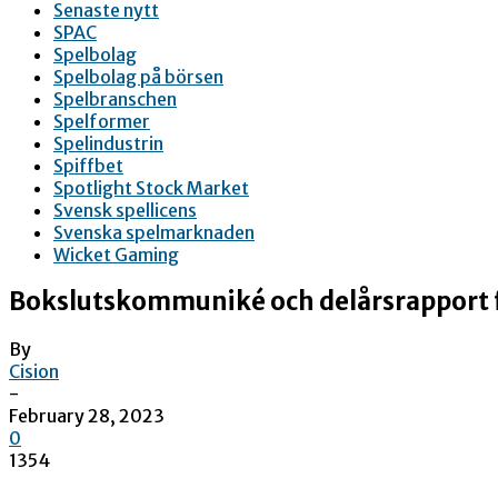
Senaste nytt
SPAC
Spelbolag
Spelbolag på börsen
Spelbranschen
Spelformer
Spelindustrin
Spiffbet
Spotlight Stock Market
Svensk spellicens
Svenska spelmarknaden
Wicket Gaming
Bokslutskommuniké och delårsrapport fö
By
Cision
-
February 28, 2023
0
1354