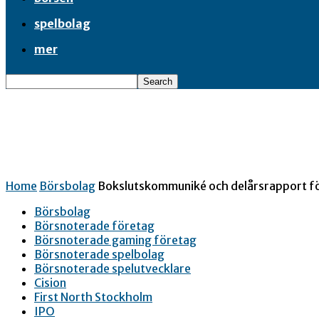
spelbolag
mer
Home
Börsbolag
Bokslutskommuniké och delårsrapport för
Börsbolag
Börsnoterade företag
Börsnoterade gaming företag
Börsnoterade spelbolag
Börsnoterade spelutvecklare
Cision
First North Stockholm
IPO