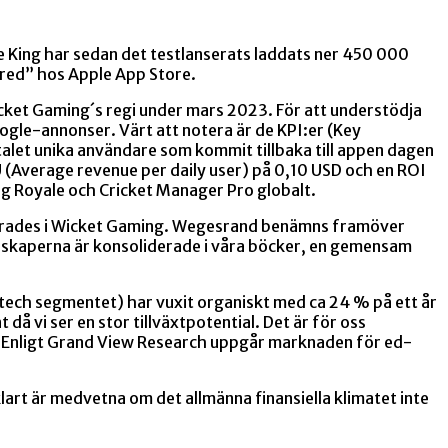
le King har sedan det testlanserats laddats ner 450
000
ured” hos Apple App Store.
icket Gaming´s regi under mars 2023. För att understödja
le-annonser. Värt att notera är de KPI:er (Key
talet unika användare som kommit tillbaka till appen dagen
U (Average revenue per daily user) på 0,10 USD och en ROI
ing Royale och Cricket Manager Pro globalt.
grerades i Wicket Gaming. Wegesrand benämns framöver
enskaperna är konsoliderade i våra böcker, en gemensam
tech segmentet) har vuxit organiskt med ca 24 % på ett år
å vi ser en stor tillväxtpotential. Det är för oss
. Enligt Grand View Research uppgår marknaden för ed-
lart är medvetna om det allmänna finansiella klimatet inte