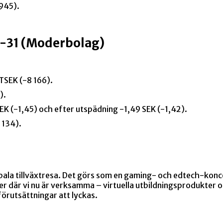
 945).
-31 (Moderbolag)
TSEK (-8 166).
).
SEK (-1,45) och efter utspädning -1,49 SEK (-1,42).
 134).
obala tillväxtresa. Det görs som en gaming- och edtech-konc
där vi nu är verksamma – virtuella utbildningsprodukter oc
förutsättningar att lyckas.