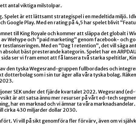
t antal viktiga milstolpar.
Spelet är ett lättsamt strategispel i en medeltida miljö. Id
h Google Play. Med en rating på 4,5 har spelet blivit “Feat
mnet till King Royale och kommer att släppa det globalt i W
p av Wehype och “paid marketing” genom facebook- och goog
 testlanseringen. Med en “Dag 1 retention”, det vill säga an
den absolut bäst presterande kategorin. Spelet har en ARPDA
ida ser vi fram emot att få lansera två starka speltitlar, K
rvet av den tyska Wegesrand-gruppen fullbordades och inte
 dotterbolag som i sin tur äger alla våra tyska bolag. Räk
 2023.
joner SEK under det fjärde kvartalet 2022. Wegesrand (ed-
sikt är att satsa ännu mer resurser på vårt ed-tech segment d
ning, har en marknad och vi ämnar ta våra marknadsandelar
ill cirka 430 miljarder dollar 2030.
. Vi vill på sikt genomföra fler förvärv, även om vi självk
.