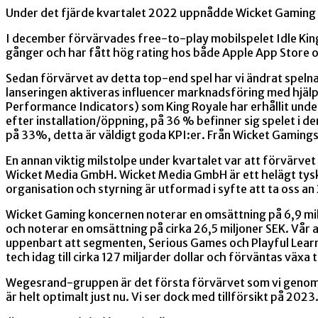
Under det fjärde kvartalet 2022 uppnådde Wicket Gaming et
I december förvärvades free-to-play mobilspelet Idle King. 
gånger och har fått hög rating hos både Apple App Store oc
Sedan förvärvet av detta top-end spel har vi ändrat spelna
lanseringen aktiveras influencer marknadsföring med hjäl
Performance Indicators) som King Royale har erhållit under
efter installation/öppning, på 36 % befinner sig spelet i 
på 33%, detta är väldigt goda KPI:er. Från Wicket Gamings s
En annan viktig milstolpe under kvartalet var att förvä
Wicket Media GmbH. Wicket Media GmbH är ett helägt tyskt
organisation och styrning är utformad i syfte att ta oss an
Wicket Gaming koncernen noterar en omsättning på 6,9 mil
och noterar en omsättning på cirka 26,5 miljoner SEK. Vår av
uppenbart att segmenten, Serious Games och Playful Lear
tech idag till cirka 127 miljarder dollar och förväntas växa t
Wegesrand-gruppen är det första förvärvet som vi genomfört
är helt optimalt just nu. Vi ser dock med tillförsikt på 2023