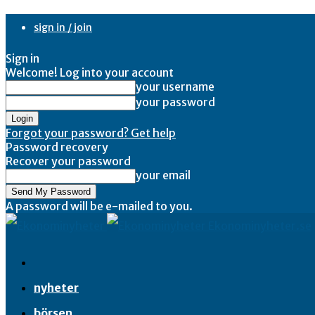
sign in / join
Sign in
Welcome! Log into your account
your username
your password
Forgot your password? Get help
Password recovery
Recover your password
your email
A password will be e-mailed to you.
Ekonominyheter.se
nyheter
börsen