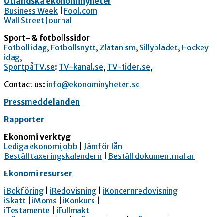
Utländska ekonominyheter
Business Week
|
Fool.com
Wall Street Journal
Sport- & fotbollssidor
Fotboll idag
,
Fotbollsnytt
,
Zlatanism
,
Sillybladet
,
Hockey
idag
,
SportpåTV.se
:
TV-kanal.se
,
TV-tider.se
,
Contact us:
info@ekonominyheter.se
Pressmeddelanden
Rapporter
Ekonomi verktyg
Lediga ekonomijobb
|
Jämför lån
Beställ taxeringskalendern
|
Beställ dokumentmallar
Ekonomi resurser
iBokföring
|
iRedovisning
|
iKoncernredovisning
iSkatt
|
iMoms
|
iKonkurs
|
iTestamente
|
iFullmakt