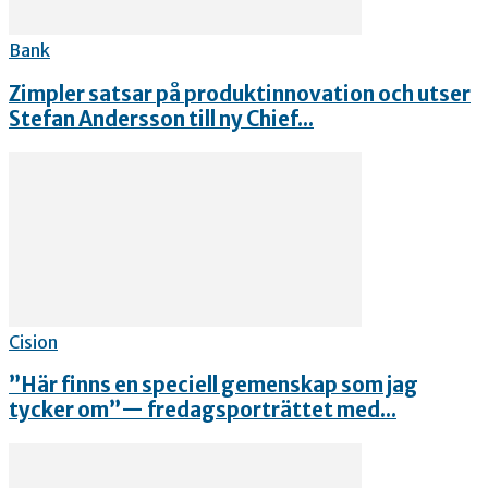
Bank
Zimpler satsar på produktinnovation och utser
Stefan Andersson till ny Chief...
Cision
”Här finns en speciell gemenskap som jag
tycker om”— fredagsporträttet med...