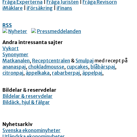
Fråga Experterna
|
Fråga Juristen
|
Fråga Revisorn
iMäklare
|
iFörsäkring
|
iFinans
RSS
Nyheter
Pressmeddelanden
Andra intressanta sajter
Vykort
Synonymer
Matkanalen
,
Receptcentralen
&
Smulpaj
med recept på
ananaspaj
,
chokladmousse
,
cupcakes
,
blåbärspaj
,
citronpaj
,
äppelkaka
,
rabarberpaj
,
äppelpaj
,
Bildelar
&
reservdelar
Bildelar & reservdelar
Bildäck, hjul & fälgar
Nyhetsarkiv
Svenska ekonominyheter
Utländska ekonominyheter