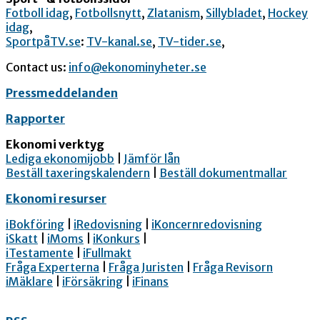
Fotboll idag
,
Fotbollsnytt
,
Zlatanism
,
Sillybladet
,
Hockey
idag
,
SportpåTV.se
:
TV-kanal.se
,
TV-tider.se
,
Contact us:
info@ekonominyheter.se
Pressmeddelanden
Rapporter
Ekonomi verktyg
Lediga ekonomijobb
|
Jämför lån
Beställ taxeringskalendern
|
Beställ dokumentmallar
Ekonomi resurser
iBokföring
|
iRedovisning
|
iKoncernredovisning
iSkatt
|
iMoms
|
iKonkurs
|
iTestamente
|
iFullmakt
Fråga Experterna
|
Fråga Juristen
|
Fråga Revisorn
iMäklare
|
iFörsäkring
|
iFinans