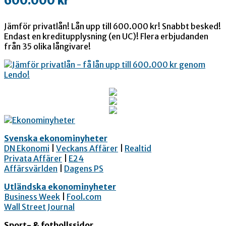
600.000 kr
Jämför privatlån! Lån upp till 600.000 kr! Snabbt besked!
Endast en kreditupplysning (en UC)! Flera erbjudanden
från 35 olika långivare!
Svenska ekonominyheter
DN Ekonomi
|
Veckans Affärer
|
Realtid
Privata Affärer
|
E24
Affärsvärlden
|
Dagens PS
Utländska ekonominyheter
Business Week
|
Fool.com
Wall Street Journal
Sport- & fotbollssidor