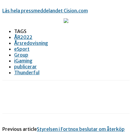
Läs hela pressmeddelandet Cision.com
TAGS
ÅR2022
Årsredovisning
eSport
Group
iGaming
publicerar
Thunderful
Previous article
Styrelsen i Fortnox beslutar om återköp