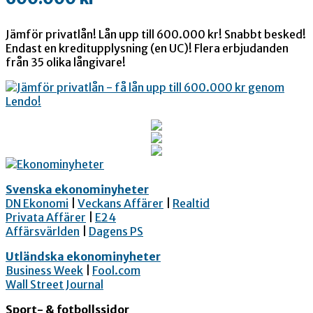
Jämför privatlån! Lån upp till 600.000 kr! Snabbt besked!
Endast en kreditupplysning (en UC)! Flera erbjudanden
från 35 olika långivare!
Svenska ekonominyheter
DN Ekonomi
|
Veckans Affärer
|
Realtid
Privata Affärer
|
E24
Affärsvärlden
|
Dagens PS
Utländska ekonominyheter
Business Week
|
Fool.com
Wall Street Journal
Sport- & fotbollssidor