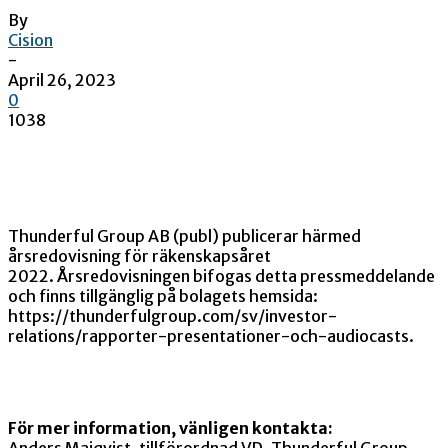
By
Cision
-
April 26, 2023
0
1038
Thunderful Group AB (publ) publicerar härmed
årsredovisning för räkenskapsåret
2022. Årsredovisningen bifogas detta pressmeddelande
och finns tillgänglig på bolagets hemsida:
https://thunderfulgroup.com/sv/investor-
relations/rapporter-presentationer-och-audiocasts.
För mer information, vänligen kontakta:
Anders Maiqvist, tillförordnad VD, Thunderful Group,