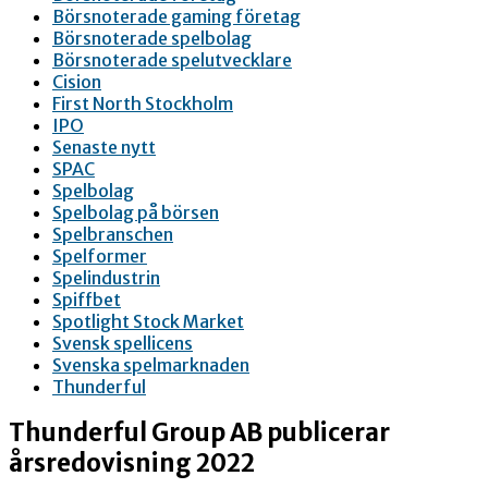
Börsnoterade gaming företag
Börsnoterade spelbolag
Börsnoterade spelutvecklare
Cision
First North Stockholm
IPO
Senaste nytt
SPAC
Spelbolag
Spelbolag på börsen
Spelbranschen
Spelformer
Spelindustrin
Spiffbet
Spotlight Stock Market
Svensk spellicens
Svenska spelmarknaden
Thunderful
Thunderful Group AB publicerar
årsredovisning 2022