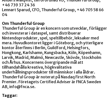
+46 739 37 24 36
Lennart Sparud, CFO, Thunderful Group, +46 705 58 66
04
Om Thunderful Group
Thunderful Group är en koncern som utvecklar, förlägger
och investerar i dataspel, samt distribuerar
Nintendoprodukter, spel, speltillbehör, leksaker med
mera. Huvudkontoret ligger i Göteborg, och ytterligare
kontor återfinns i Berlin, Guildford, Helsingfors,
Hongkong, Karlshamn, Kungsbacka, Köln, Köpenhamn,
Larvik, Madrid, Malmö, Newcastle, Skövde, Stockholm
och Århus. Koncernens övergripande mål att
tillhandahålla kreativa, högkvalitativa
underhållningsprodukter till människor i alla åldrar.
Thunderful Group är noterat på Nasdaq First North
Premier. Företagets Certified Adviser är FNCA Sweden
AB, info@fnca.se.
Taggar: