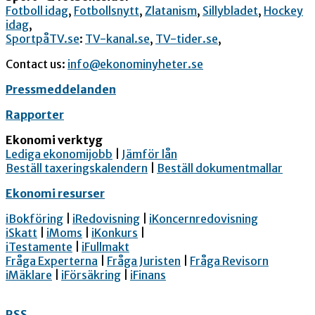
Fotboll idag
,
Fotbollsnytt
,
Zlatanism
,
Sillybladet
,
Hockey
idag
,
SportpåTV.se
:
TV-kanal.se
,
TV-tider.se
,
Contact us:
info@ekonominyheter.se
Pressmeddelanden
Rapporter
Ekonomi verktyg
Lediga ekonomijobb
|
Jämför lån
Beställ taxeringskalendern
|
Beställ dokumentmallar
Ekonomi resurser
iBokföring
|
iRedovisning
|
iKoncernredovisning
iSkatt
|
iMoms
|
iKonkurs
|
iTestamente
|
iFullmakt
Fråga Experterna
|
Fråga Juristen
|
Fråga Revisorn
iMäklare
|
iFörsäkring
|
iFinans
RSS