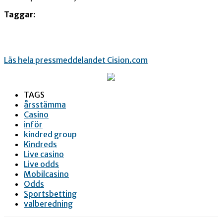
Taggar:
Läs hela pressmeddelandet Cision.com
TAGS
årsstämma
Casino
inför
kindred group
Kindreds
Live casino
Live odds
Mobilcasino
Odds
Sportsbetting
valberedning