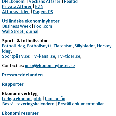
DN Ekonomi
|
Veckans Affärer
|
Realtid
Privata Affärer
|
E24
Affärsvärlden
|
Dagens PS
Utländska ekonominyheter
Business Week
|
Fool.com
Wall Street Journal
Sport- & fotbollssidor
Fotboll idag
,
Fotbollsnytt
,
Zlatanism
,
Sillybladet
,
Hockey
idag
,
SportpåTV.se
:
TV-kanal.se
,
TV-tider.se
,
Contact us:
info@ekonominyheter.se
Pressmeddelanden
Rapporter
Ekonomi verktyg
Lediga ekonomijobb
|
Jämför lån
Beställ taxeringskalendern
|
Beställ dokumentmallar
Ekonomi resurser