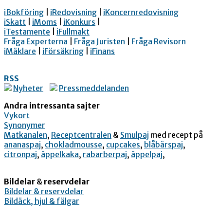
iBokföring
|
iRedovisning
|
iKoncernredovisning
iSkatt
|
iMoms
|
iKonkurs
|
iTestamente
|
iFullmakt
Fråga Experterna
|
Fråga Juristen
|
Fråga Revisorn
iMäklare
|
iFörsäkring
|
iFinans
RSS
Nyheter
Pressmeddelanden
Andra intressanta sajter
Vykort
Synonymer
Matkanalen
,
Receptcentralen
&
Smulpaj
med recept på
ananaspaj
,
chokladmousse
,
cupcakes
,
blåbärspaj
,
citronpaj
,
äppelkaka
,
rabarberpaj
,
äppelpaj
,
Bildelar
&
reservdelar
Bildelar & reservdelar
Bildäck, hjul & fälgar