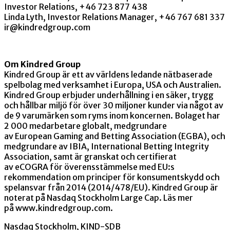
Investor Relations, +46 723 877 438
Linda Lyth, Investor Relations Manager, +46 767 681 337
ir@kindredgroup.com
Om Kindred Group
Kindred Group är ett av världens ledande nätbaserade
spelbolag med verksamhet i Europa, USA och Australien.
Kindred Group erbjuder underhållning i en säker, trygg
och hållbar miljö för över 30 miljoner kunder via något av
de 9 varumärken som ryms inom koncernen. Bolaget har
2 000 medarbetare globalt, medgrundare
av European Gaming and Betting Association (EGBA), och
medgrundare av IBIA, International Betting Integrity
Association, samt är granskat och certifierat
av eCOGRA för överensstämmelse med EU:s
rekommendation om principer för konsumentskydd och
spelansvar från 2014 (2014/478/EU). Kindred Group är
noterat på Nasdaq Stockholm Large Cap. Läs mer
på www.kindredgroup.com.
Nasdaq Stockholm, KIND-SDB