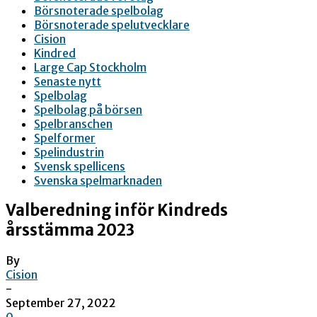
Börsnoterade spelbolag
Börsnoterade spelutvecklare
Cision
Kindred
Large Cap Stockholm
Senaste nytt
Spelbolag
Spelbolag på börsen
Spelbranschen
Spelformer
Spelindustrin
Svensk spellicens
Svenska spelmarknaden
Valberedning inför Kindreds
årsstämma 2023
By
Cision
-
September 27, 2022
0