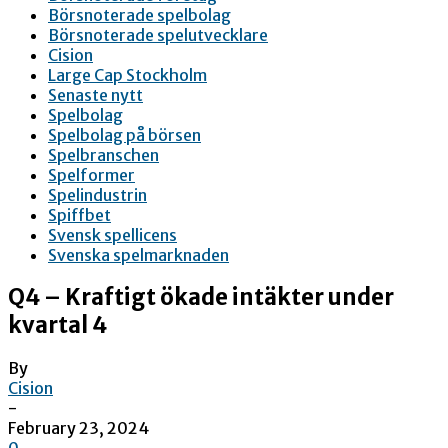
Börsnoterade spelbolag
Börsnoterade spelutvecklare
Cision
Large Cap Stockholm
Senaste nytt
Spelbolag
Spelbolag på börsen
Spelbranschen
Spelformer
Spelindustrin
Spiffbet
Svensk spellicens
Svenska spelmarknaden
Q4 – Kraftigt ökade intäkter under
kvartal 4
By
Cision
-
February 23, 2024
0