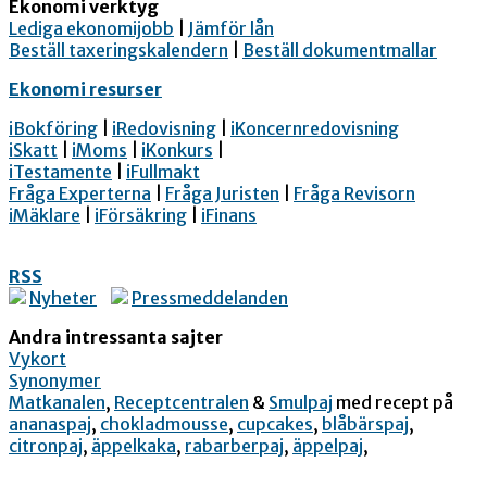
Ekonomi verktyg
Lediga ekonomijobb
|
Jämför lån
Beställ taxeringskalendern
|
Beställ dokumentmallar
Ekonomi resurser
iBokföring
|
iRedovisning
|
iKoncernredovisning
iSkatt
|
iMoms
|
iKonkurs
|
iTestamente
|
iFullmakt
Fråga Experterna
|
Fråga Juristen
|
Fråga Revisorn
iMäklare
|
iFörsäkring
|
iFinans
RSS
Nyheter
Pressmeddelanden
Andra intressanta sajter
Vykort
Synonymer
Matkanalen
,
Receptcentralen
&
Smulpaj
med recept på
ananaspaj
,
chokladmousse
,
cupcakes
,
blåbärspaj
,
citronpaj
,
äppelkaka
,
rabarberpaj
,
äppelpaj
,