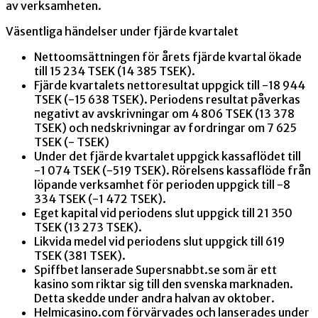
av verksamheten.
Väsentliga händelser under fjärde kvartalet
Nettoomsättningen för årets fjärde kvartal ökade
till 15 234 TSEK (14 385 TSEK).
Fjärde kvartalets nettoresultat uppgick till -18 944
TSEK (-15 638 TSEK). Periodens resultat påverkas
negativt av avskrivningar om 4 806 TSEK (13 378
TSEK) och nedskrivningar av fordringar om 7 625
TSEK (- TSEK)
Under det fjärde kvartalet uppgick kassaflödet till
-1 074 TSEK (-519 TSEK)
. Rörelsens kassaflöde från
löpande verksamhet för perioden uppgick till -8
334 TSEK (-1 472 TSEK).
Eget kapital vid periodens slut uppgick till 21 350
TSEK (13 273 TSEK).
Likvida medel vid periodens slut uppgick till 619
TSEK (381 TSEK).
Spiffbet lanserade Supersnabbt.se som är ett
kasino som riktar sig till den svenska marknaden.
Detta skedde under andra halvan av oktober.
Helmicasino.com förvärvades och lanserades under