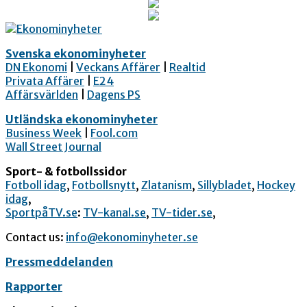
Svenska ekonominyheter
DN Ekonomi
|
Veckans Affärer
|
Realtid
Privata Affärer
|
E24
Affärsvärlden
|
Dagens PS
Utländska ekonominyheter
Business Week
|
Fool.com
Wall Street Journal
Sport- & fotbollssidor
Fotboll idag
,
Fotbollsnytt
,
Zlatanism
,
Sillybladet
,
Hockey
idag
,
SportpåTV.se
:
TV-kanal.se
,
TV-tider.se
,
Contact us:
info@ekonominyheter.se
Pressmeddelanden
Rapporter