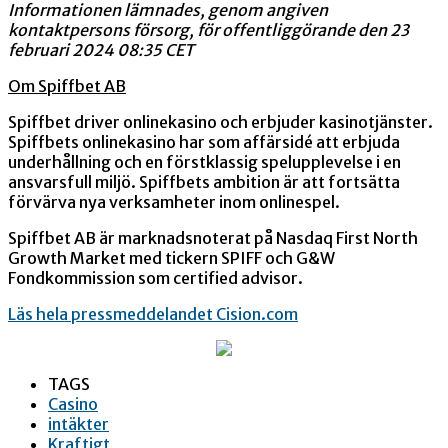
Informationen lämnades, genom angiven
kontaktpersons försorg, för offentliggörande den 23
februari 2024 08:35 CET
Om Spiffbet AB
Spiffbet driver onlinekasino och erbjuder kasinotjänster.
Spiffbets onlinekasino har som affärsidé att erbjuda
underhållning och en förstklassig spelupplevelse i en
ansvarsfull miljö. Spiffbets ambition är att fortsätta
förvärva nya verksamheter inom onlinespel.
Spiffbet AB är marknadsnoterat på Nasdaq First North
Growth Market med tickern SPIFF och
G&W
Fondkommission som certified advisor.
Läs hela pressmeddelandet Cision.com
TAGS
Casino
intäkter
Kraftigt