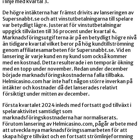
i linje med kvartal 3.
De högre intäkterna har främst drivits av lanseringen av
Supersnabbt.se och att vinstutbetalningarna till spelare
var betydligt lägre. Justerat för vinstutbetalningar
uppgick tillväxten till 36 procent under kvartal 4.
Marknadsföringsutgifterna är på en betydligt högre nivå
än tidigare kvartal vilket beror på hög kundtillströmning
genom affiliatesamarbeten för Supersnabbt.se. Vid en
lansering är varje kund en ny kund som också kommer
med en kostnad. Detta resulterade i en temporär ökning
med en topp under november. Redan under december
började marknadsföringskostnaderna falla tillbaka.
Helmicasino.com har inte haft någon större inverkan på
intäkter och kostnader då det lanserades relativt
försiktigt under mitten av december.
Första kvartalet 2024
inleds med fortsatt god tillväxt i
spelaraktivitet samtidigt som
marknadsföringskostnaderna har normaliserats.
Förutom lansering av Helmicasino.com, pågår arbete med
att utveckla nya marknadsföringssamarbeten för att
skapa högre tillväxt och en fortsatt strömlinjeformning