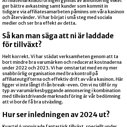
Affiliatemarknadsföringen gynnas av annonsering vilket
ger bättre avkastning samt kunder som kommit in
tidigare via affiliatesamarbeten påminns om våra kasinon
och återvänder. Vi har börjat i små steg med sociala
medier och ser bra effekt av detta.
Så kan man säga att ni är laddade
för tillväxt?
Helt korrekt. Vi har städat verksamheten genom att ta
bort mindre bra varumärken och reducerat kostnaderna
under 2022 och 2023. Vi har omstartat med en ny mer
snabbrörlig organisation med bra kontroll på
affiliateutgifterna och effektiv drift av våra kasinon. Här
ligger vi inte långt ifrån break-even. Om vi nu tillför ny
typ av varumärkesbyggande annonsering i kombination
med tillväxtdrivande marknadsföring är vår bedömning
att vi borde få bra utväxling.
Hur ser inledningen av 2024 ut?
Kvartal 4 uppvisade fantastisk tillväxt, speciellt under