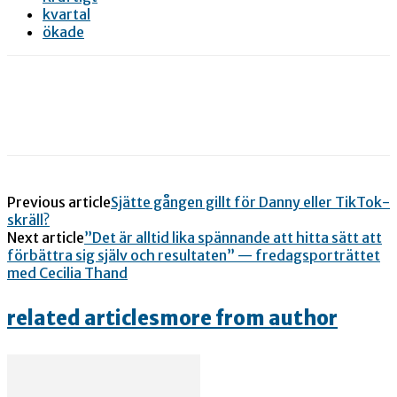
kvartal
ökade
Previous article
Sjätte gången gillt för Danny eller TikTok-
skräll?
Next article
”Det är alltid lika spännande att hitta sätt att
förbättra sig själv och resultaten” — fredagsporträttet
med Cecilia Thand
related articles
more from author