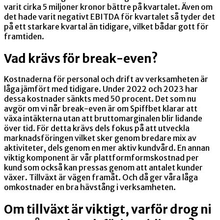
varit cirka 5 miljoner kronor bättre på kvartalet. Även om
det hade varit negativt EBITDA för kvartalet så tyder det
på ett starkare kvartal än tidigare, vilket bådar gott för
framtiden.
Vad krävs för break-even?
Kostnaderna för personal och drift av verksamheten är
låga jämfört med tidigare. Under 2022 och 2023 har
dessa kostnader sänkts med 50 procent. Det som nu
avgör om vi når break-even är om Spiffbet klarar att
växa intäkterna utan att bruttomarginalen blir lidande
över tid. För detta krävs dels fokus på att utveckla
marknadsföringen vilket sker genom bredare mix av
aktiviteter, dels genom en mer aktiv kundvård. En annan
viktig komponent är vår plattformformskostnad per
kund som också kan pressas genom att antalet kunder
växer. Tillväxt är vägen framåt. Och då ger våra låga
omkostnader en bra hävstång i verksamheten.
Om tillväxt är viktigt, varför drog ni