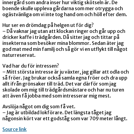
innergård som andra inser hur viktig skötseln är. De
boende skulle uppleva gårdarna som mer otrygga och
ogästvänliga om vi inte tog hand om och höll efter dem.
Hur ser en drömdag på helgen ut för dig?
– Då vaknar jag utan att klockan ringer och går upp och
dricker kaffe i trädgården. Då sitter jag och tittar på
insekterna som besöker mina blommor. Sedan äter jag
god mat med min familj och så gör vi en utflykt till något
naturreservat.
Vad har du för intressen?
– Mitt största intresse är ju växter, jag gillar att odla och
så fröer. Jag brukar också samla egna fröer och dra upp
allt ifrån grönsaker till träd. Det var därför som jag
skolade om mig till trädgårdsmästare och har nu turen
att även få jobba med som intresserar mig mest.
Avslöja något om dig som få vet.
– Jag är utbildad lokförare. Det längsta tåget jag
någonsin kört var ett godståg som var 709 meter långt.
Source link