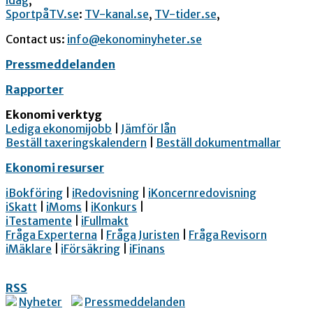
idag
,
SportpåTV.se
:
TV-kanal.se
,
TV-tider.se
,
Contact us:
info@ekonominyheter.se
Pressmeddelanden
Rapporter
Ekonomi verktyg
Lediga ekonomijobb
|
Jämför lån
Beställ taxeringskalendern
|
Beställ dokumentmallar
Ekonomi resurser
iBokföring
|
iRedovisning
|
iKoncernredovisning
iSkatt
|
iMoms
|
iKonkurs
|
iTestamente
|
iFullmakt
Fråga Experterna
|
Fråga Juristen
|
Fråga Revisorn
iMäklare
|
iFörsäkring
|
iFinans
RSS
Nyheter
Pressmeddelanden