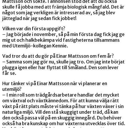
Mattsson och sökte. I annonsen stod det att du också
skulle få jobba med att främja biologisk mångfald. Det är
något som jag verkligen är intresserad av, så jag blev
jätteglad när jag sedan fick jobbet!
Vilken var din första uppgift?
– Jag började i november, så på min första dag fick jag ge
mig ut och halkbekämpa vid fastigheterna tillsammans
med Utemiljö-kollegan Kennie.
Vad tror du att du gör på Einar Mattsson om fem år?
– Samma som jag gör nu, skulle jag tro. Om jag inte börjat
plugga igen eller har flyttat till Småland. Den som lever
får se.
Hur tänker vi på Einar Mattsson när vi planerar en
utemiljö?
– I min roll som trädgårdsarbetare handlar det mycket
om växtval och växtkännedom. För att kunna välja rätt
växt på rätt plats måste vi tänka på hur växten växer i sin
naturliga miljö. Vill den stå skuggigt under träd, då kan
den också passa väl på en skuggig innegård. Du behöver
också ha bra kunskap om hur växterna utvecklas över tid.