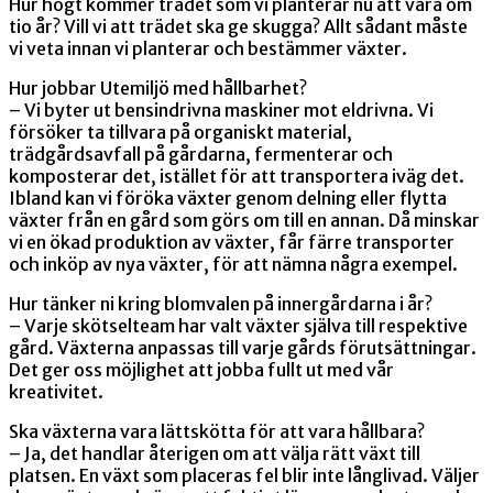
Hur högt kommer trädet som vi planterar nu att vara om
tio år? Vill vi att trädet ska ge skugga? Allt sådant måste
vi veta innan vi planterar och bestämmer växter.
Hur jobbar Utemiljö med hållbarhet?
– Vi byter ut bensindrivna maskiner mot eldrivna. Vi
försöker ta tillvara på organiskt material,
trädgårdsavfall på gårdarna, fermenterar och
komposterar det, istället för att transportera iväg det.
Ibland kan vi föröka växter genom delning eller flytta
växter från en gård som görs om till en annan. Då minskar
vi en ökad produktion av växter, får färre transporter
och inköp av nya växter, för att nämna några exempel.
Hur tänker ni kring blomvalen på innergårdarna i år?
– Varje skötselteam har valt växter själva till respektive
gård. Växterna anpassas till varje gårds förutsättningar.
Det ger oss möjlighet att jobba fullt ut med vår
kreativitet.
Ska växterna vara lättskötta för att vara hållbara?
– Ja, det handlar återigen om att välja rätt växt till
platsen. En växt som placeras fel blir inte långlivad. Väljer