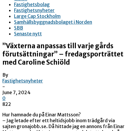
Fastighetsbolag
Fastighetsnyheter
Large Cap Stockholm
Samhällsbyggnadsbolaget i Norden
SBB
Senaste nytt
”Växterna anpassas till varje gårds
förutsättningar” – fredagsporträttet
med Caroline Schiöld
By
Fastighetsnyheter
-
June 7, 2024
0
822
Hur hamnade du på Einar Mattsson?
– Jag letade efter ett heltidsjobb inom trädgård via
sajten gronajobb.se. Då hittade jag en annons från Einar