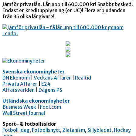
Jämför privatlån! Lån upp till 600.000 kr! Snabbt besked!
Endast en kreditupplysning (en UC)! Flera erbjudanden
från 35 olika långivare!
Svenska ekonominyheter
DN Ekonomi
|
Veckans Affärer
|
Realtid
Privata Affärer
|
E24
Affärsvärlden
|
Dagens PS
Utländska ekonominyheter
Business Week
|
Fool.com
Wall Street Journal
Sport- & fotbollssidor
Fotboll idag
,
Fotbollsnytt
,
Zlatanism
,
Sillybladet
,
Hockey