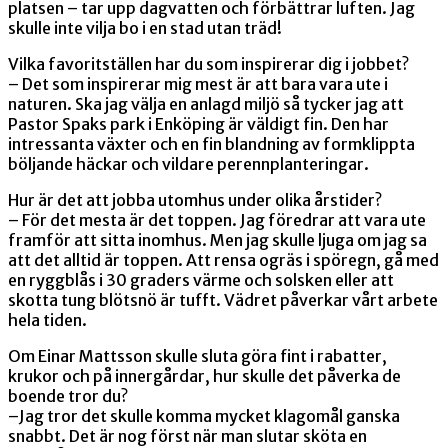
platsen – tar upp dagvatten och förbättrar luften. Jag
skulle inte vilja bo i en stad utan träd!
Vilka favoritställen har du som inspirerar dig i jobbet?
– Det som inspirerar mig mest är att bara vara ute i
naturen. Ska jag välja en anlagd miljö så tycker jag att
Pastor Spaks park i Enköping är väldigt fin. Den har
intressanta växter och en fin blandning av formklippta
böljande häckar och vildare perennplanteringar.
Hur är det att jobba utomhus under olika årstider?
– För det mesta är det toppen. Jag föredrar att vara ute
framför att sitta inomhus. Men jag skulle ljuga om jag sa
att det alltid är toppen. Att rensa ogräs i spöregn, gå med
en ryggblås i 30 graders värme och solsken eller att
skotta tung blötsnö är tufft. Vädret påverkar vårt arbete
hela tiden.
Om Einar Mattsson skulle sluta göra fint i rabatter,
krukor och på innergårdar, hur skulle det påverka de
boende tror du?
–Jag tror det skulle komma mycket klagomål ganska
snabbt. Det är nog först när man slutar sköta en