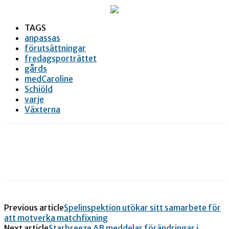
TAGS
anpassas
förutsättningar
fredagsporträttet
gårds
medCaroline
Schiöld
varje
Växterna
Previous article
Spelinspektion utökar sitt samarbete för
att motverka matchfixning
Next article
Starbreeze AB meddelar förändringar i