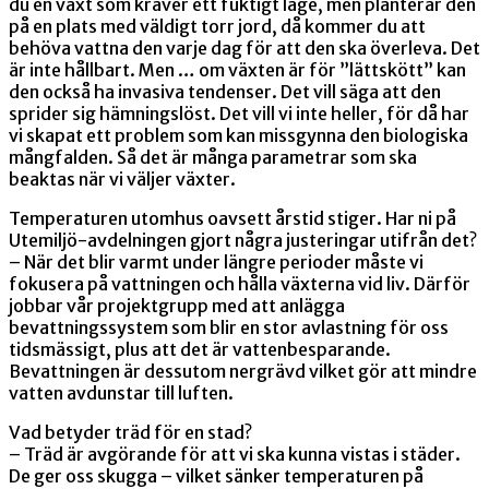
du en växt som kräver ett fuktigt läge, men planterar den
på en plats med väldigt torr jord, då kommer du att
behöva vattna den varje dag för att den ska överleva. Det
är inte hållbart. Men … om växten är för ”lättskött” kan
den också ha invasiva tendenser. Det vill säga att den
sprider sig hämningslöst. Det vill vi inte heller, för då har
vi skapat ett problem som kan missgynna den biologiska
mångfalden. Så det är många parametrar som ska
beaktas när vi väljer växter.
Temperaturen utomhus oavsett årstid stiger. Har ni på
Utemiljö-avdelningen gjort några justeringar utifrån det?
– När det blir varmt under längre perioder måste vi
fokusera på vattningen och hålla växterna vid liv. Därför
jobbar vår projektgrupp med att anlägga
bevattningssystem som blir en stor avlastning för oss
tidsmässigt, plus att det är vattenbesparande.
Bevattningen är dessutom nergrävd vilket gör att mindre
vatten avdunstar till luften.
Vad betyder träd för en stad?
– Träd är avgörande för att vi ska kunna vistas i städer.
De ger oss skugga – vilket sänker temperaturen på