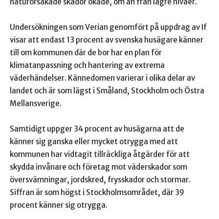
naturorsakade skador ökade, om än från lägre nivåer.
Undersökningen som Verian genomfört på uppdrag av If
visar att endast 13 procent av svenska husägare känner
till om kommunen där de bor har en plan för
klimatanpassning och hantering av extrema
väderhändelser. Kännedomen varierar i olika delar av
landet och är som lägst i Småland, Stockholm och Östra
Mellansverige.
Samtidigt uppger 34 procent av husägarna att de
känner sig ganska eller mycket otrygga med att
kommunen har vidtagit tillräckliga åtgärder för att
skydda invånare och företag mot väderskador som
översvämningar, jordskred, frysskador och stormar.
Siffran är som högst i Stockholmsområdet, där 39
procent känner sig otrygga.