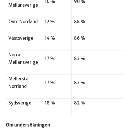
10 %
90 %
Mellansverige
Övre Norrland
12 %
88 %
Västsverige
14 %
86 %
Norra
17 %
83 %
Mellansverige
Mellersta
17 %
83 %
Norrland
Sydsverige
18 %
82 %
Om undersökningen