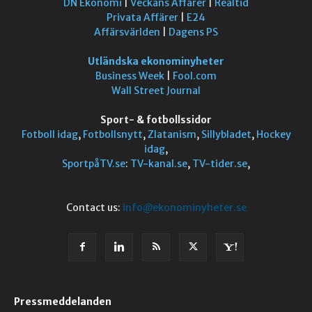
DN Ekonomi
|
Veckans Affärer
|
Realtid
Privata Affärer
|
E24
Affärsvärlden
|
Dagens PS
Utländska ekonominyheter
Business Week
|
Fool.com
Wall Street Journal
Sport- & fotbollssidor
Fotboll idag
,
Fotbollsnytt
,
Zlatanism
,
Sillybladet
,
Hockey
idag
,
SportpåTV.se
:
TV-kanal.se
,
TV-tider.se
,
Contact us:
info@ekonominyheter.se
Pressmeddelanden