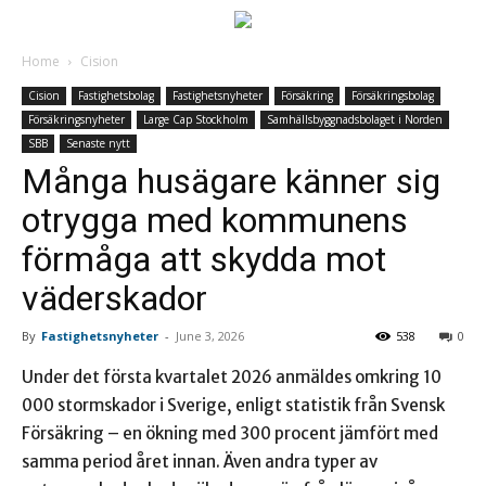
Home
Cision
Cision
Fastighetsbolag
Fastighetsnyheter
Försäkring
Försäkringsbolag
Försäkringsnyheter
Large Cap Stockholm
Samhällsbyggnadsbolaget i Norden
SBB
Senaste nytt
Många husägare känner sig
otrygga med kommunens
förmåga att skydda mot
väderskador
By
Fastighetsnyheter
-
June 3, 2026
538
0
Under det första kvartalet 2026 anmäldes omkring 10
000 stormskador i Sverige, enligt statistik från Svensk
Försäkring – en ökning med 300 procent jämfört med
samma period året innan. Även andra typer av