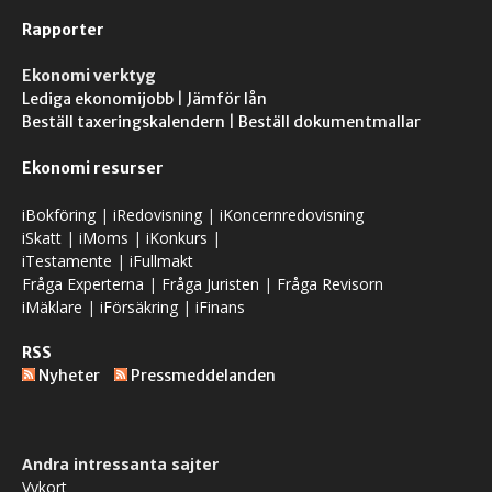
Rapporter
Ekonomi verktyg
Lediga ekonomijobb
|
Jämför lån
Beställ taxeringskalendern
|
Beställ dokumentmallar
Ekonomi resurser
iBokföring
|
iRedovisning
|
iKoncernredovisning
iSkatt
|
iMoms
|
iKonkurs
|
iTestamente
|
iFullmakt
Fråga Experterna
|
Fråga Juristen
|
Fråga Revisorn
iMäklare
|
iFörsäkring
|
iFinans
RSS
Nyheter
Pressmeddelanden
Andra intressanta sajter
Vykort