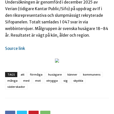
Undersökningen är genomförd i december 2025 av
Verian (tidigare Kantar Public/Sifo) på uppdrag av If i
den riksrepresentativa och slumpmässigt rekryterade
Sifopanelen. Totalt samlades 1 047 svar in via
webbintervjuer. Målgruppen är svenska husägare 18–84
år. Resultatet är vägt på kön, ålder och region.
Source link
TAGS
att
förmåga
husägare
känner
kommunens
många
med
mot
otrygga
sig
skydda
väderskador