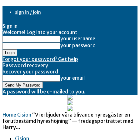
sign in / join
Sign in
Welcome! Log into your account
your username
your password
Forgot your password? Get help
Password recovery
Recover your password
your email
A password will be e-mailed to you.
Home
Cision
“Vi erbjuder våra blivande hyresgäster en
förutbestämd hyreshöjning” — fredagsporträttet med
Harry...
Cision