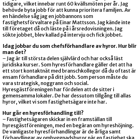
tidigare, vilket innebar runt 60 kvällsmöten per år. Jag
behövde byta jobb för att kunna prioritera familjen. Av
en händelse såg jag en jobbannons som
fastighetsförvaltare på Einar Mattsson. Jag kände inte
till företaget då och läste på i årsredovisningen. Jag
sökte jobbet, blev kallad på intervju och fick jobbet.
Idag jobbar du som chefsförhandlare av hyror. Hur blir
man det?
– Jag är till största delen självlärd och har också läst
juridiska kurser. Som hyresförhandlare gäller det att ha
ett stort kontaktnät med branschkollegor då du oftast är
ensam förhandlare på ditt jobb. Som person måste du
vara strategisk, noggrann och social.
Hyresgästföreningen har fördelen att de sitter i
gemensamma lokaler. De har dessutom tillgång till allas
hyror, vilket vi som fastighetsägare inte har.
Hur går en hyresförhandling till?
– Fastighetsägaren skickar in en framställan till
hyresgästföreningen, med en begäran om hyreshöjning.
De vanligaste hyresförhandlingar är de årliga samt
förhandlingar av ombyggnadshyror när en fastighet ska