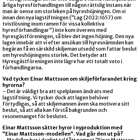
årliga hyresförhandlingen till någon rättslig instans när
man är oense om storleken på hyreshöjningen. Om vi
innan den nya lagstiftningen (”Lag (2022:1657) om
tvistlösning inom ramen för vissa kollektiva
hyresförhandlingar”) inte kom överens med
hyresgästföreningen, så blev det ingen höjning. Den nya
lagen innebär att vi efter ansökan till hyresnämnden kan
begäran få en särskild skiljeman utsedd som fattar beslut
om hyreshöjningens storlek. Det betyder att
Hyresgästföreningen inte lägre har ett totalt veto i
förhandlingarna.
Vad tycker Einar Mattsson om skiljeförfarandet kring
hyrorna?
– Det är väldigt bra att spelplanen ändrats med
lagstiftning. Vi tycker dock att lagen behöver
förtydligas, så att skiljemannen även ska motivera sitt
beslut, så att alla kan förstå bakgrunden och
resonemanget för beslutet.
Einar Mattsson sätter hyror i nyproduktion med
”Einar Mattsson-modellen”. Vad går den ut på?
– Modellen har i dagligt tal fått namnet ”Einar Mattsson-