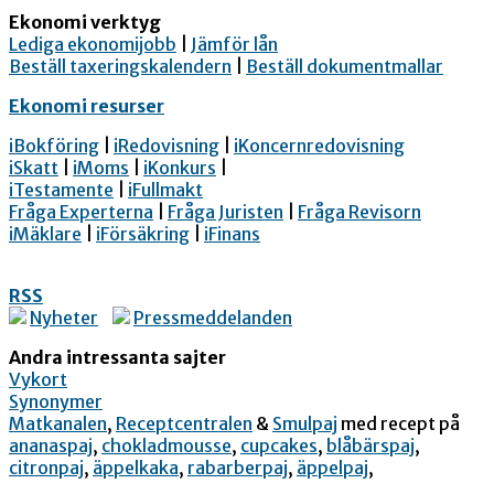
Ekonomi verktyg
Lediga ekonomijobb
|
Jämför lån
Beställ taxeringskalendern
|
Beställ dokumentmallar
Ekonomi resurser
iBokföring
|
iRedovisning
|
iKoncernredovisning
iSkatt
|
iMoms
|
iKonkurs
|
iTestamente
|
iFullmakt
Fråga Experterna
|
Fråga Juristen
|
Fråga Revisorn
iMäklare
|
iFörsäkring
|
iFinans
RSS
Nyheter
Pressmeddelanden
Andra intressanta sajter
Vykort
Synonymer
Matkanalen
,
Receptcentralen
&
Smulpaj
med recept på
ananaspaj
,
chokladmousse
,
cupcakes
,
blåbärspaj
,
citronpaj
,
äppelkaka
,
rabarberpaj
,
äppelpaj
,