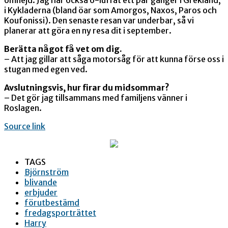
i Kykladerna (bland öar som Amorgos, Naxos, Paros och
Koufonissi). Den senaste resan var underbar, så vi
planerar att göra en ny resa dit i september.
Berätta något få vet om dig.
– Att jag gillar att såga motorsåg för att kunna förse oss i
stugan med egen ved.
Avslutningsvis, hur firar du midsommar?
– Det gör jag tillsammans med familjens vänner i
Roslagen.
Source link
TAGS
Björnström
blivande
erbjuder
förutbestämd
fredagsporträttet
Harry