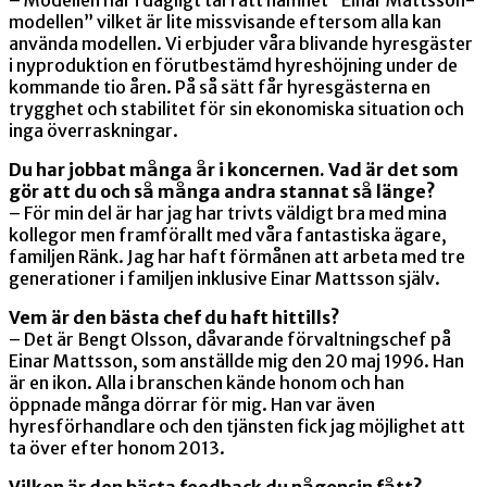
modellen” vilket är lite missvisande eftersom alla kan
använda modellen. Vi erbjuder våra blivande hyresgäster
i nyproduktion en förutbestämd hyreshöjning under de
kommande tio åren. På så sätt får hyresgästerna en
trygghet och stabilitet för sin ekonomiska situation och
inga överraskningar.
Du har jobbat många år i koncernen. Vad är det som
gör att du och så många andra stannat så länge?
– För min del är har jag har trivts väldigt bra med mina
kollegor men framförallt med våra fantastiska ägare,
familjen Ränk. Jag har haft förmånen att arbeta med tre
generationer i familjen inklusive Einar Mattsson själv.
Vem är den bästa chef du haft hittills?
– Det är Bengt Olsson, dåvarande förvaltningschef på
Einar Mattsson, som anställde mig den 20 maj 1996. Han
är en ikon. Alla i branschen kände honom och han
öppnade många dörrar för mig. Han var även
hyresförhandlare och den tjänsten fick jag möjlighet att
ta över efter honom 2013.
Vilken är den bästa feedback du någonsin fått?