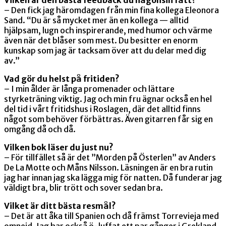
– Den fick jag häromdagen från min fina kollega Eleonora
Sand. “Du är så mycket mer än en kollega — alltid
hjälpsam, lugn och inspirerande, med humor och värme
även när det blåser som mest. Du besitter en enorm
kunskap som jag är tacksam över att du delar med dig
av.”
Vad gör du helst på fritiden?
– I min ålder är långa promenader och lättare
styrketräning viktig. Jag och min fru ägnar också en hel
del tid i vårt fritidshus i Roslagen, där det alltid finns
något som behöver förbättras. Även gitarren får sig en
omgång då och då.
Vilken bok läser du just nu?
– För tillfället så är det ”Morden på Österlen” av Anders
De La Motte och Måns Nilsson. Läsningen är en bra rutin
jag har innan jag ska lägga mig för natten. Då funderar jag
väldigt bra, blir trött och sover sedan bra.
Vilket är ditt bästa resmål?
– Det är att åka till Spanien och då främst Torrevieja med
omnejd. Jag har också ö-luffat ett par gånger i Grekland,