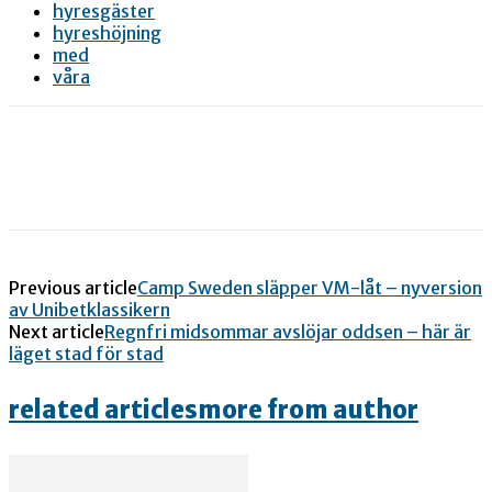
hyresgäster
hyreshöjning
med
våra
Previous article
Camp Sweden släpper VM-låt – nyversion
av Unibetklassikern
Next article
Regnfri midsommar avslöjar oddsen – här är
läget stad för stad
related articles
more from author