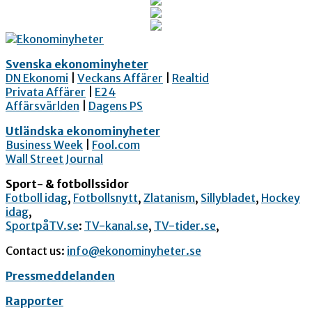
Svenska ekonominyheter
DN Ekonomi
|
Veckans Affärer
|
Realtid
Privata Affärer
|
E24
Affärsvärlden
|
Dagens PS
Utländska ekonominyheter
Business Week
|
Fool.com
Wall Street Journal
Sport- & fotbollssidor
Fotboll idag
,
Fotbollsnytt
,
Zlatanism
,
Sillybladet
,
Hockey
idag
,
SportpåTV.se
:
TV-kanal.se
,
TV-tider.se
,
Contact us:
info@ekonominyheter.se
Pressmeddelanden
Rapporter