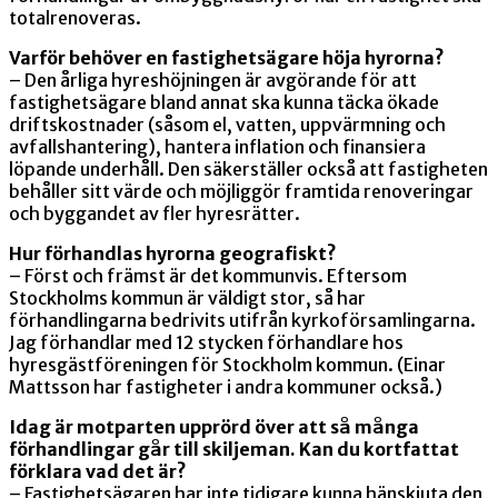
totalrenoveras.
Varför behöver en fastighetsägare höja hyrorna?
– Den årliga hyreshöjningen är avgörande för att
fastighetsägare bland annat ska kunna täcka ökade
driftskostnader (såsom el, vatten, uppvärmning och
avfallshantering), hantera inflation och finansiera
löpande underhåll. Den säkerställer också att fastigheten
behåller sitt värde och möjliggör framtida renoveringar
och byggandet av fler hyresrätter.
Hur förhandlas hyrorna geografiskt?
– Först och främst är det kommunvis. Eftersom
Stockholms kommun är väldigt stor, så har
förhandlingarna bedrivits utifrån kyrkoförsamlingarna.
Jag förhandlar med 12 stycken förhandlare hos
hyresgästföreningen för Stockholm kommun. (Einar
Mattsson har fastigheter i andra kommuner också.)
Idag är motparten upprörd över att så många
förhandlingar går till skiljeman. Kan du kortfattat
förklara vad det är?
– Fastighetsägaren har inte tidigare kunna hänskjuta den